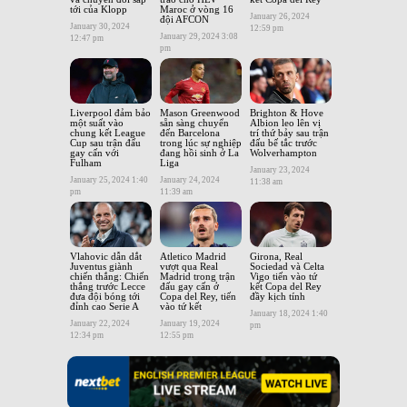
tới của Klopp
Maroc ở vòng 16
January 26, 2024
đội AFCON
January 30, 2024
12:59 pm
January 29, 2024 3:08
12:47 pm
pm
Liverpool đảm bảo
Mason Greenwood
Brighton & Hove
một suất vào
sẵn sàng chuyển
Albion leo lên vị
chung kết League
đến Barcelona
trí thứ bảy sau trận
Cup sau trận đấu
trong lúc sự nghiệp
đấu bế tắc trước
gay cấn với
đang hồi sinh ở La
Wolverhampton
Fulham
Liga
January 23, 2024
January 25, 2024 1:40
January 24, 2024
11:38 am
pm
11:39 am
Vlahovic dẫn dắt
Atletico Madrid
Girona, Real
Juventus giành
vượt qua Real
Sociedad và Celta
chiến thắng: Chiến
Madrid trong trận
Vigo tiến vào tứ
thắng trước Lecce
đấu gay cấn ở
kết Copa del Rey
đưa đội bóng tới
Copa del Rey, tiến
đầy kịch tính
đỉnh cao Serie A
vào tứ kết
January 18, 2024 1:40
January 22, 2024
January 19, 2024
pm
12:34 pm
12:55 pm