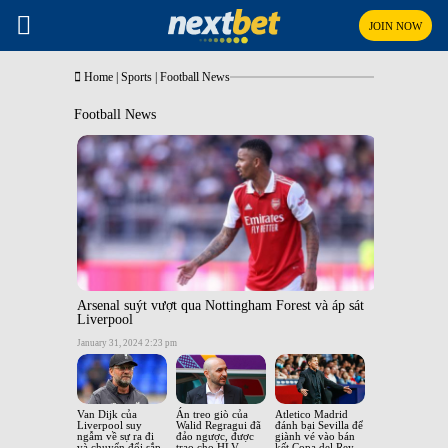
JOIN NOW
Home
|
Sports
|
Football News
Football News
Arsenal suýt vượt qua Nottingham Forest và áp sát
Liverpool
January 31, 2024 2:23 pm
Van Dijk của
Án treo giò của
Atletico Madrid
Liverpool suy
Walid Regragui đã
đánh bại Sevilla để
ngẫm về sự ra đi
đảo ngược, được
giành vé vào bán
và chuyển đổi sắp
trao cho HLV
kết Copa del Rey