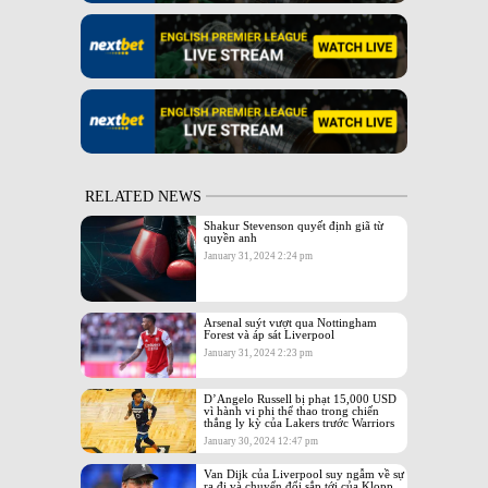
RELATED NEWS
Shakur Stevenson quyết định giã từ
quyền anh
January 31, 2024 2:24 pm
Arsenal suýt vượt qua Nottingham
Forest và áp sát Liverpool
January 31, 2024 2:23 pm
D’Angelo Russell bị phạt 15,000 USD
vì hành vi phi thể thao trong chiến
thắng ly kỳ của Lakers trước Warriors
January 30, 2024 12:47 pm
Van Dijk của Liverpool suy ngẫm về sự
ra đi và chuyển đổi sắp tới của Klopp