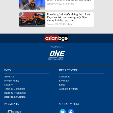
January 30, 2024 12:47 pm
Porsche giành chiến thắng thứ 19 tại
Daytona 24 Hours trong một đêm
chung kết đầy gay cấn
January 29, 2024 3:10 pm
INFO
HELP CENTER
About Us
Contact us
Privacy Policy
Live Chat
Security
FAQs
Terms & Conditions
Affiliates Program
Rules & Regulations
Responsible Gaming
PAYMENTS
SOCIAL MEDIA