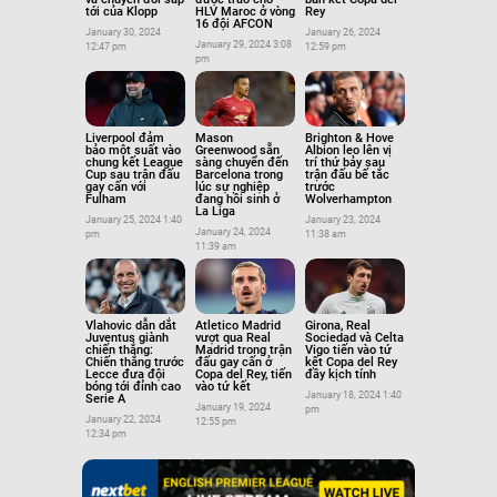
tới của Klopp
HLV Maroc ở vòng
Rey
16 đội AFCON
January 30, 2024
January 26, 2024
January 29, 2024 3:08
12:47 pm
12:59 pm
pm
Liverpool đảm
Mason
Brighton & Hove
bảo một suất vào
Greenwood sẵn
Albion leo lên vị
chung kết League
sàng chuyển đến
trí thứ bảy sau
Cup sau trận đấu
Barcelona trong
trận đấu bế tắc
gay cấn với
lúc sự nghiệp
trước
Fulham
đang hồi sinh ở
Wolverhampton
La Liga
January 25, 2024 1:40
January 23, 2024
January 24, 2024
pm
11:38 am
11:39 am
Vlahovic dẫn dắt
Atletico Madrid
Girona, Real
Juventus giành
vượt qua Real
Sociedad và Celta
chiến thắng:
Madrid trong trận
Vigo tiến vào tứ
Chiến thắng trước
đấu gay cấn ở
kết Copa del Rey
Lecce đưa đội
Copa del Rey, tiến
đầy kịch tính
bóng tới đỉnh cao
vào tứ kết
January 18, 2024 1:40
Serie A
January 19, 2024
pm
January 22, 2024
12:55 pm
12:34 pm