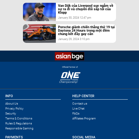
Van Dijk của Liverpool suy ngẫm về
sự ra đi và chuyển đổi sắp tới của
Klopp
January 30, 2024 12:47 pm
Porsche giành chiến thắng thứ 19 tại
Daytona 24 Hours trong một đêm
chung kết đầy gay cấn
January 29, 2024 3:10 pm
INFO
HELP CENTER
About Us
Contact us
Privacy Policy
Live Chat
Security
FAQs
Terms & Conditions
Affiliates Program
Rules & Regulations
Responsible Gaming
PAYMENTS
SOCIAL MEDIA