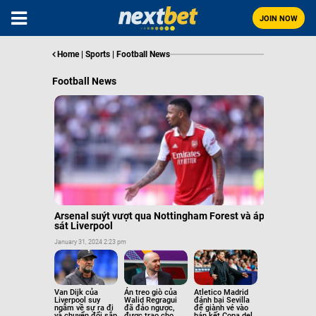
JOIN NOW
Home
|
Sports
|
Football News
Football News
Arsenal suýt vượt qua Nottingham Forest và áp
sát Liverpool
January 31, 2024 2:23 pm
Van Dijk của
Án treo giò của
Atletico Madrid
Liverpool suy
Walid Regragui
đánh bại Sevilla
ngẫm về sự ra đi
đã đảo ngược,
để giành vé vào
và chuyển đổi sắp
được trao cho
bán kết Copa del