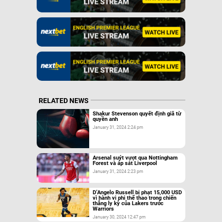
RELATED NEWS
Shakur Stevenson quyết định giã từ
quyền anh
January 31, 2024 2:24 pm
Arsenal suýt vượt qua Nottingham
Forest và áp sát Liverpool
January 31, 2024 2:23 pm
D’Angelo Russell bị phạt 15,000 USD
vì hành vi phi thể thao trong chiến
thắng ly kỳ của Lakers trước
Warriors
January 30, 2024 12:47 pm